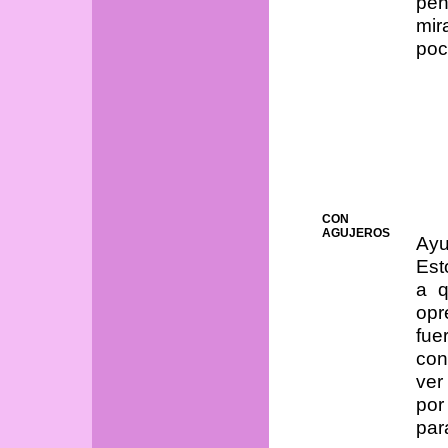
pen
mir
poc
CON
AGUJEROS
Ayu
Est
a q
opr
fu
con
ver
por
par