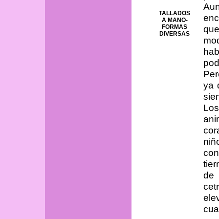
Au
TALLADOS
enc
A MANO-
FORMAS
que
DIVERSAS
mod
hab
pod
Per
ya 
sie
Lo
ani
cor
niñ
co
tie
de 
cet
el
cua