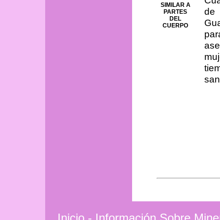
SIMILAR A
de 
PARTES
DEL
Gu
CUERPO
par
ase
muj
ti
san
Inicio
-
Información Sobre Mine