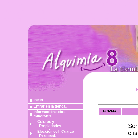
cuarzos, cuarzos propiedades, cristales de cua
hemisync, binaural, alfa, incienso, pelicula espi
libros autoconocimiento, libros autoayuda, aro
Inicio.
Entrar en la tienda.
FORMA
Información sobre
minerales.
Colores y
So
Propiedades.
cri
Elección del Cuarzo
Personal
.