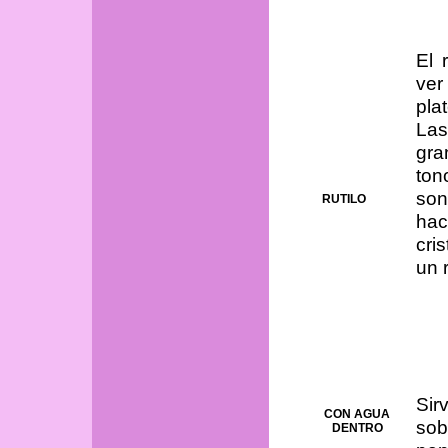
El 
ve
pla
La
gra
ton
so
RUTILO
hac
cri
un 
Sir
CON AGUA
sob
DENTRO