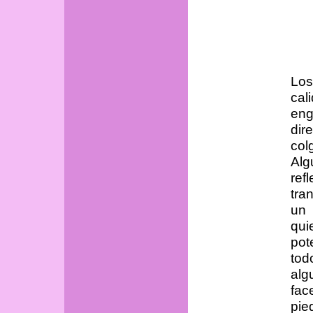
Los
ca
eng
di
co
Al
ref
tra
un 
qui
pot
tod
alg
fac
pie