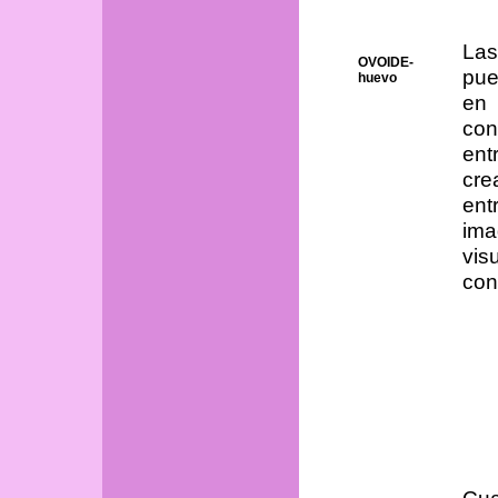
Las
OVOIDE-
pue
huevo
en
co
en
cre
en
im
vis
con
Cua