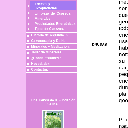
med
Formas y
ser
Propiedades
.
Limpieza de Cuarzos.
cu
Minerales.
ge
Propiedades Energéticas
t
Tipos de Cuarzos.
e
Historia de Alquimia 8.
us
Gemoterapia y Reiki.
DRUSAS
hab
Minerales y Meditación .
Taller de Minerales .
not
¿Donde Estamos?
su 
Novedades
ca
Contactar.
pe
en
dur
pla
geo
Una Tienda de la Fundación
Sauce.
Pod
nat