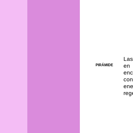
Las
en
PIRÁMIDE
enc
con
ene
reg