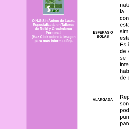
nat
la
con
O.N.G Sin Ánimo de Lucro.
est
Especializada en Talleres
de Reiki y Crecimiento
sim
ESFERAS O
Personal.
BOLAS
est
(Haz Click sobre la imagen
para más información).
Es 
de 
se 
int
hab
de 
Rep
ALARGADA
son
pod
pun
par